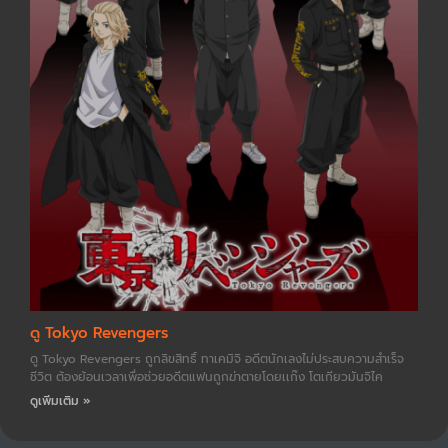
ดู Tokyo Revengers
ดู Tokyo Revengers ถูกลิขสิทธิ์ ทาเคมิจิ อดีตนักเลงไม่ประสบความสำเร็จ
ชีวิต ต้องย้อนเวลาเพื่อช่วยอดีตแฟนถูกฆ่าตายโดยเเก๊ง โตเกียวมันจิไค
ดูเพิ่มเติม »