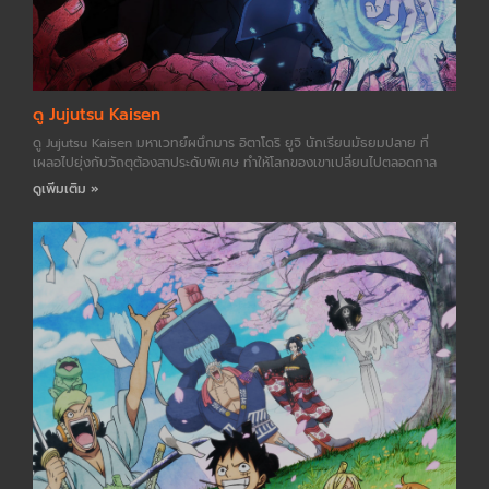
ดู Jujutsu Kaisen
ดู Jujutsu Kaisen มหาเวทย์ผนึกมาร อิตาโดริ ยูจิ นักเรียนมัธยมปลาย ที่
เผลอไปยุ่งกับวัถตุต้องสาประดับพิเศษ ทำให้โลกของเขาเปลี่ยนไปตลอดกาล
ดูเพิ่มเติม »