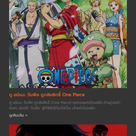
ดู อนิเมะ วันพีช ถูกลิขสิทธิ์ One Piece
ดู อนิเมะ วันพีช ถูกลิขสิทธิ์ (One Piece) ยุคทองแห่งโจรสลัด ต่างมุ่งหน้า
ค้นหา สมบัติ ‘วันพีช’ ผู้ที่พิชิตได้จะได้เป็น เจ้าแห่งโจรสลัด
ดูเพิ่มเติม »