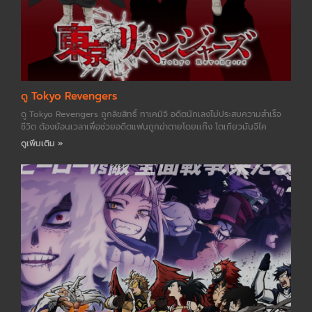
ดู Tokyo Revengers
ดู Tokyo Revengers ถูกลิขสิทธิ์ ทาเคมิจิ อดีตนักเลงไม่ประสบความสำเร็จ
ชีวิต ต้องย้อนเวลาเพื่อช่วยอดีตแฟนถูกฆ่าตายโดยเเก๊ง โตเกียวมันจิไค
ดูเพิ่มเติม »