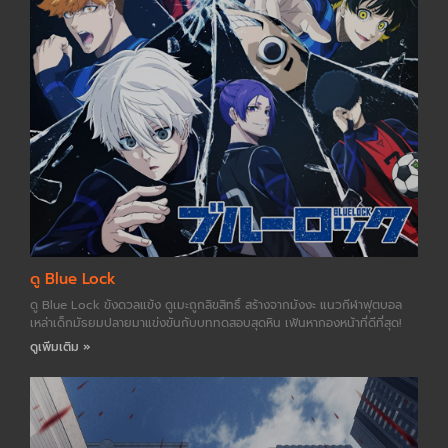
ดู Blue Lock
ดู Blue Lock ขังดวลแข้ง ดูเมะถูกลิขสิทธิ์ สร้างจากมังงะ แนวกีฬาฟุตบอล
เหล่าเด็กมัธยมปลายมาแข่งขันกับบททดสอบสุดหิน เฟ้นหากองหน้าที่ดีที่สุด!
ดูเพิ่มเติม »