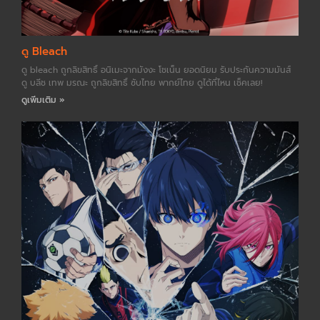
ดู Bleach
ดู bleach ถูกลิขสิทธิ์ อนิเมะจากมังงะ โชเน็น ยอดนิยม รับประกันความมันส์
ดู บลีช เทพ มรณะ ถูกลิขสิทธิ์ ซับไทย พากย์ไทย ดูได้ที่ไหน เช็คเลย!
ดูเพิ่มเติม »